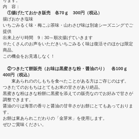
ります。
内 容：
①揚げたておかき販売 各70ｇ 300円（税込）
揚げおかき塩味
いちごみるく味・梅こぶ茶味・山わさび味は別途シーズニングでご
提供
出来上がり時間 9：30～順次揚げていきます
※たくさんのお声をいただきいちごみるく味は復活そのほかは限定
商品。
この機会をお見逃しなく！
②つきたて餅販売（お味は黒蜜きな粉・醤油のり） 各100ｇ
400円（税込）
東あられののしもちを食べたことがある方はご存じのはず。
つきたてのおもちはとてもお米の甘さがあり絶品。
黒蜜きな粉はきな粉餅に黒蜜を添えての販売なのでお好みで甘さが
調整できます。
醤油のりは海苔の香りと醤油の甘辛さがお餅にとてもあっておりま
す。
お餅は東あられこだわりの「金芽米」を使用します。
ぜひご賞味ください。