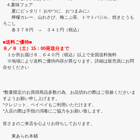
4.夏味フェア
夏にピッタリ！ おやつに、おつまみに♪
檸檬カレー、山わさび、梅こぶ茶、トマトバジル、焼きとうも
ろこし
各３７８円 → ３４１円（税込）
■送料ご優待■
８／８（土）15：00発送分まで
１か所お届け８，６４０円（税込）以上で全国送料無料
※地域により送料ご優待内容が異なります。詳細は販売員にお問
合せください
*数量限定のお買得商品多数の為、お品切れの際はご容赦くださいま
すようお願い申し上げます。
*クレジット、ペイペイもご利用いただけます。
*入店の際は手指の消毒にご協力をお願い致します。
皆さまのご来店を心よりお待ちしております。
東あられ本鋪