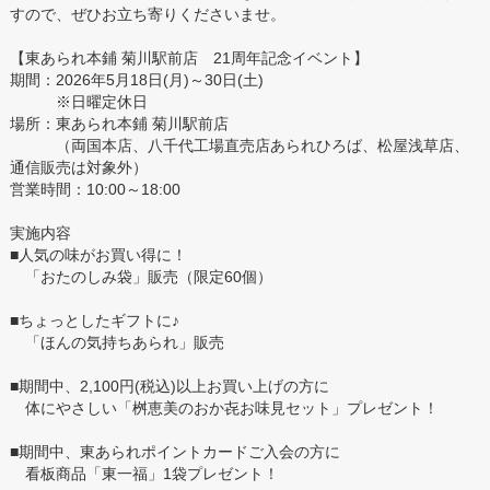
すので、ぜひお立ち寄りくださいませ。
【東あられ本鋪 菊川駅前店 21周年記念イベント】
期間：2026年5月18日(月)～30日(土)
※日曜定休日
場所：東あられ本鋪 菊川駅前店
（両国本店、八千代工場直売店あられひろば、松屋浅草店、
通信販売は対象外）
営業時間：10:00～18:00
実施内容
■人気の味がお買い得に！
「おたのしみ袋」販売（限定60個）
■ちょっとしたギフトに♪
「ほんの気持ちあられ」販売
■期間中、2,100円(税込)以上お買い上げの方に
体にやさしい「桝恵美のおか㐂お味見セット」プレゼント！
■期間中、東あられポイントカードご入会の方に
看板商品「東一福」1袋プレゼント！