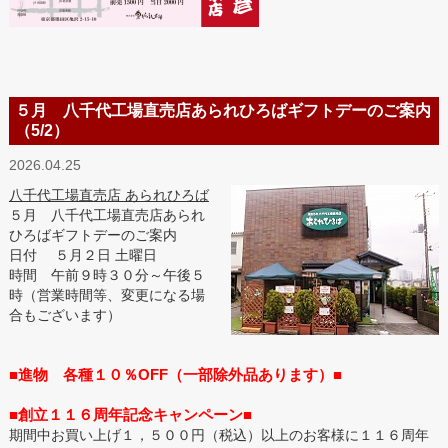
５月 八千代工場直売店あられひろばギフトデーのご案内
（5/2）
2026.04.25
八千代工場直売店 あられひろば
５月 八千代工場直売店あられ
ひろばギフトデーのご案内
日付 ５月２日 土曜日
時間 午前９時３０分～午後５
時（営業時間等、変更になる場
合もございます）
■進物 各種１０％OFF（一部除外品あります）■
■創立１１６周年記念キャンペーン■
期間中お買い上げ１，５００円（税込）以上のお客様に１１６周年