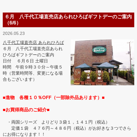
６月 八千代工場直売店あられひろばギフトデーのご案内
（6/6）
2026.05.23
八千代工場直売店 あられひろば
６月 八千代工場直売店あられ
ひろばギフトデーのご案内
日付 ６月６日 土曜日
時間 午前９時３０分～午後５
時（営業時間等、変更になる場
合もございます）
■進物 各種１０％OFF（一部除外品あります）■
■お買得商品のご紹介■
・両国シリーズ よりどり３袋１，１４１円（税込）
定価１袋 ４７６円～４８６円（税込）がお好きな３つでさら
にお得になります！！