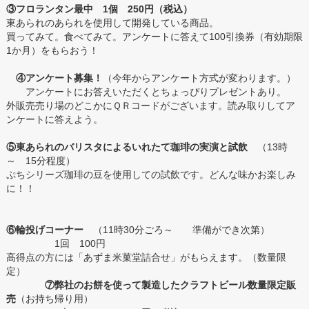
③フロランタン最中 1個 250円（税込）
東あられのあられを使用して開発している商品。
買ってみて。食べてみて。アンケートに答えて100引換券（有効期限
1か月）をもらおう！
④アンケート募集！
（今年からアンケート方式が変わります。）
アンケートにお答えいただくとちょっぴりプレゼントあり。
外販売売り場のどこかにＱＲコードがございます。読み取りしてア
ンケートに答えよう。
⑤東あられのバリスタによるいれたて珈琲の実演と試飲
（13時
～ 15分程度）
ぷちシリーズ珈琲の豆を使用しての試飲です。どんな味かお楽しみ
に！！
⑥輪投げコーナー
（11時30分ごろ～ 準備ができ次第）
1回 100円
高得点の方には「あずま米菓堂詰合せ」がもらえます。（数量限
定）
⑦弊社のお餅を使って製造したクラフトビール数量限定販
売
（お持ち帰り用）