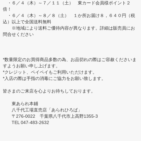
・６／４（木）～７／１１（土） 東カード会員様ポイント２
倍！
・６／４（木）～８／８（土） １か所お届け８，６４０円（税
込）以上で全国送料無料
※地域により送料ご優待内容が異なります。詳細は販売員にお
問合せください
*数量限定のお買得商品多数の為、お品切れの際はご容赦くださいま
すようお願い申し上げます。
*クレジット、ペイペイもご利用いただけます。
*入店の際は手指の消毒にご協力をお願い致します。
皆さまのご来店を心よりお待ちしております。
東あられ本鋪
八千代工場直売店「あられひろば」
〒276-0022 千葉県八千代市上高野1355-3
TEL 047-483-2632