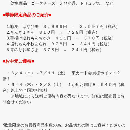
対象商品：ゴーダチーズ、えび小丹、トリュフ塩、 など
■季節限定商品のご紹介■
1.彩夏 はなび缶 ３，９９６円 → ３，５９７円（税込）
2.きんぎょさん ８１０円 → ７２９円（税込）
3.手揚げ塩れもんおかき ４１１円 → ３７０円（税込）
4.塩れもん小枝あられ ３７８円 → ３４１円（税込）
5.青のりお星さま ３７８円 → ３４１円（税込）
■お中元ご優待■
・６／４（木）～７／１１（土） 東カード会員様ポイント２
倍！
・６／４（木）～８／８（土） １か所お届け８，６４０円（税
込）以上で全国送料無料
※地域により送料ご優待内容が異なります。詳細は販売員にお
問合せください
*数量限定のお買得商品多数の為、お品切れの際はご容赦くださいま