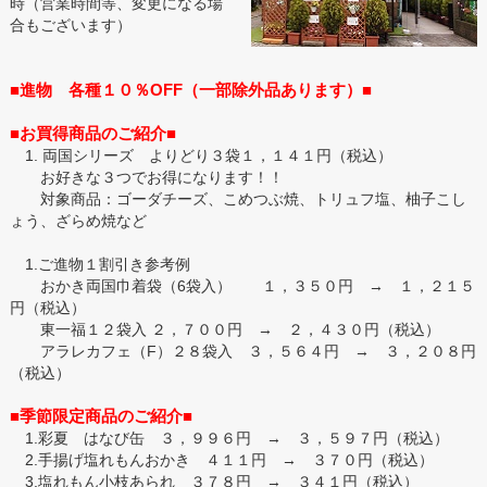
時（営業時間等、変更になる場
合もございます）
■進物 各種１０％OFF（一部除外品あります）■
■お買得商品のご紹介■
1. 両国シリーズ よりどり３袋１，１４１円（税込）
お好きな３つでお得になります！！
対象商品：ゴーダチーズ、こめつぶ焼、トリュフ塩、柚子こし
ょう、ざらめ焼など
1.ご進物１割引き参考例
おかき両国巾着袋（6袋入） １，３５０円 → １，２１５
円（税込）
東一福１２袋入 ２，７００円 → ２，４３０円（税込）
アラレカフェ（F）２８袋入 ３，５６４円 → ３，２０８円
（税込）
■季節限定商品のご紹介■
1.彩夏 はなび缶 ３，９９６円 → ３，５９７円（税込）
2.手揚げ塩れもんおかき ４１１円 → ３７０円（税込）
3.塩れもん小枝あられ ３７８円 → ３４１円（税込）