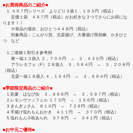
■お買得商品のご紹介■
1. ４９７円シリーズ よりどり３袋１，１９３円（税込）
定価１袋 ４９７円（税込）がお好きな３つでさらにお得にな
ります！！
※単品の場合、おひとつ４４８円（税込）
対象商品：こんがり煎、北斎揚げ、大番揚げ黒胡麻、かきひと
つ など
1.ご進物１割引き参考例
東一福１２袋入 ２，７００円 → ２，４３０円（税込）
アラレカフェ（F）２８袋入 ３，５６４円 → ３，２０８円
（税込）
北斎一福１８袋入 ４，１０４円 → ３，６９４円（税込）
■季節限定商品のご紹介■
1.彩夏 はなび缶 ３，９９６円 → ３，５９７円（税込）
2.レモンヴァッフェル １７３円 → １５６円（税込）
3.きんぎょさん ８１０円 → ７２９円（税込）
4.手揚げ塩れもんおかき ４１１円 → ３７０円（税込）
5.塩れもん小枝あられ ３７８円 → ３４１円（税込）
■お中元ご優待■