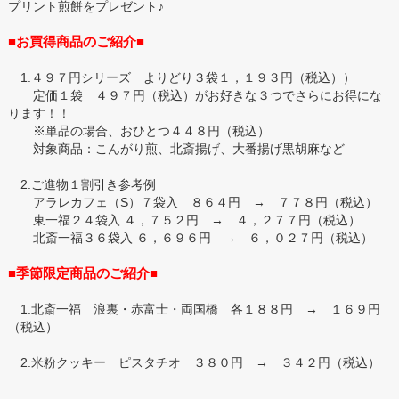
プリント煎餅をプレゼント♪
■お買得商品のご紹介■
1.４９７円シリーズ よりどり３袋１，１９３円（税込））
定価１袋 ４９７円（税込）がお好きな３つでさらにお得にな
ります！！
※単品の場合、おひとつ４４８円（税込）
対象商品：こんがり煎、北斎揚げ、大番揚げ黒胡麻など
2.ご進物１割引き参考例
アラレカフェ（S）７袋入 ８６４円 → ７７８円（税込）
東一福２４袋入 ４，７５２円 → ４，２７７円（税込）
北斎一福３６袋入 ６，６９６円 → ６，０２７円（税込）
■季節限定商品のご紹介■
1.北斎一福 浪裏・赤富士・両国橋 各１８８円 → １６９円
（税込）
2.米粉クッキー ピスタチオ ３８０円 → ３４２円（税込）