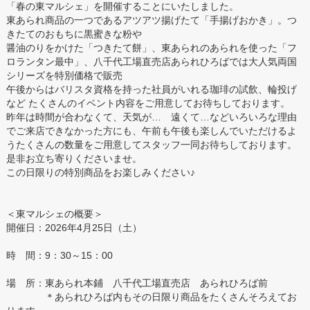
「春の東マルシェ」を開催することにいたしました。
東あられ商品の一つであるアツアツ揚げたて「手揚げおかき」。つ
きたてのおもちに黒蜜きな粉や
醤油のりをかけた「つきたて餅」、東あられのあられを使った「フ
ロランタン最中」、八千代工場直売店あられひろばでは大人気両国
シリーズを特別価格で販売
午後からはバリスタ資格を持った社員がいれる珈琲の試飲、輪投げ
など たくさんのイベント内容をご用意してお待ちしております。
昨年は時間が合わなくて、天気が… 遠くて…などいろいろな理由
でご来店できなかった方にも、午前も午後も楽しんでいただけるよ
うたくさんの数量をご用意してスタッフ一同お待ちしております。
是非お立ち寄りくださいませ。
この日限りの特別商品をお楽しみください♪
＜東マルシェの概要＞
開催日：2026年4月25日（土）
時 間：9：30～15：00
場 所：東あられ本鋪 八千代工場直売店 あられひろば前
＊あられひろば内もその日限り商品をたくさんそろえてお