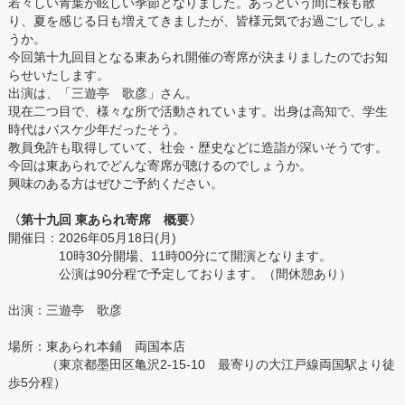
若々しい青葉が眩しい季節となりました。あっという間に桜も散
り、夏を感じる日も増えてきましたが、皆様元気でお過ごしでしょ
うか。
今回第十九回目となる東あられ開催の寄席が決まりましたのでお知
らせいたします。
出演は、「三遊亭 歌彦」さん。
現在二つ目で、様々な所で活動されています。出身は高知で、学生
時代はバスケ少年だったそう。
教員免許も取得していて、社会・歴史などに造詣が深いそうです。
今回は東あられでどんな寄席が聴けるのでしょうか。
興味のある方はぜひご予約ください。
〈第十九回 東あられ寄席 概要〉
開催日：2026年05月18日(月)
10時30分開場、11時00分にて開演となります。
公演は90分程で予定しております。（間休憩あり）
出演：三遊亭 歌彦
場所：東あられ本鋪 両国本店
（東京都墨田区亀沢2-15-10 最寄りの大江戸線両国駅より徒
歩5分程）