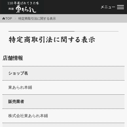
あられ・おかき・せんべい専門店｜東あ
TOP
特定商取引法に関する表示
特定
店舗情報
ショップ名
東あられ本鋪
販売業者
株式会社東あられ本鋪