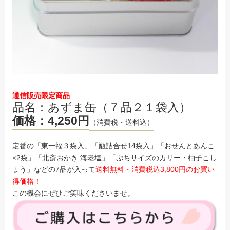
通信販売限定商品
品名：あずま缶（７品２１袋入）
価格：4,250円
（消費税・送料込）
定番の「東一福３袋入」「甑詰合せ14袋入」「おせんとあんこ
×2袋」「北斎おかき 海老塩」「ぷちサイズのカリー・柚子こし
ょう」などの7品が入って
送料無料・消費税込3,800円のお買い
得価格！
この機会にぜひご笑味くださいませ。