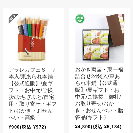
おかき両国・東一福
アラレカフェＳ ７
詰合せ24袋入/東あ
本入/東あられ本鋪
られ本鋪【公式通
【公式通販】/夏ギ
販】/夏ギフト・お
フト・お中元/ご挨
中元/ご挨拶 御礼/
拶/ぷちぎふと/自宅
お取り寄せ/おか
用・取り寄せ・ギフ
き・おせんべい・贈
ト/おかき・おせん
答品(ギフト）
べい・高級
¥4,800
(税込 ¥5,184)
¥900
(税込 ¥972)