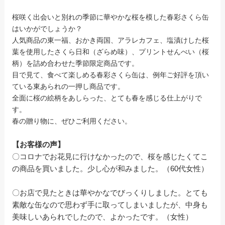
桜咲く出会いと別れの季節に華やかな桜を模した春彩さくら缶
はいかがでしょうか？
人気商品の東一福、おかき両国、アラレカフェ、塩漬けした桜
葉を使用したさくら日和（ざらめ味）、プリントせんべい（桜
柄）を詰め合わせた季節限定商品です。
目で見て、食べて楽しめる春彩さくら缶は、例年ご好評を頂い
ている東あられの一押し商品です。
全面に桜の絵柄をあしらった、とても春を感じる仕上がりで
す。
春の贈り物に、ぜひご利用ください。
【お客様の声】
〇コロナでお花見に行けなかったので、桜を感じたくてこ
の商品を買いました。少し心が和みました。（60代女性）
〇お店で見たときは華やかなでびっくりしました。とても
素敵な缶なので思わず手に取ってしまいましたが、中身も
美味しいあられでしたので、よかったです。（女性）