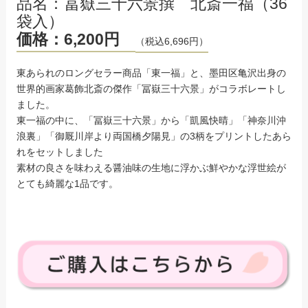
品名：冨嶽三十六景撰 北斎一福（36
袋入）
価格：6,200円
（税込6,696円）
東あられのロングセラー商品
「東一福」
と、墨田区亀沢出身の
世界的画家葛飾北斎の傑作「冨嶽三十六景」がコラボレートし
ました。
東一福の中に、「冨嶽三十六景」から「凱風快晴」「神奈川沖
浪裏」「御厩川岸より両国橋夕陽見」の3柄をプリントしたあら
れをセットしました
素材の良さを味わえる醤油味の生地に浮かぶ鮮やかな浮世絵が
とても綺麗な1品です。