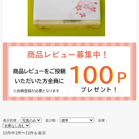
表示切替：
並び順：
在庫：
11件中1件〜11件を表示