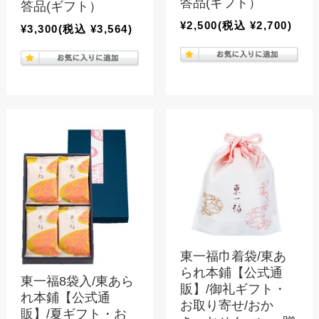
答品(ギフト）
答品(ギフト）
¥2,500
(税込 ¥2,700)
¥3,300
(税込 ¥3,564)
東一福巾着袋/東あ
られ本鋪【公式通
東一福8袋入/東あら
販】/御礼ギフト・
れ本鋪【公式通
お取り寄せ/おか
販】/夏ギフト・お