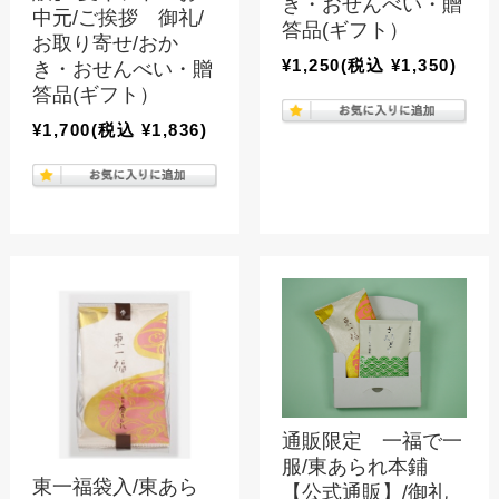
き・おせんべい・贈
中元/ご挨拶 御礼/
答品(ギフト）
お取り寄せ/おか
¥1,250
(税込 ¥1,350)
き・おせんべい・贈
答品(ギフト）
¥1,700
(税込 ¥1,836)
通販限定 一福で一
服/東あられ本鋪
東一福袋入/東あら
【公式通販】/御礼