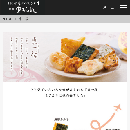
あられ・おかき・せんべい専門店｜東あ
TOP
東一福