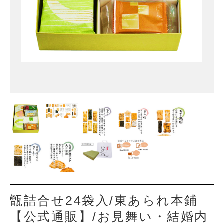
甑詰合せ24袋入/東あられ本鋪
【公式通販】/お見舞い・結婚内