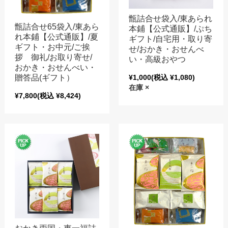
甑詰合せ袋入/東あられ
甑詰合せ65袋入/東あら
本鋪【公式通販】/ぷち
れ本鋪【公式通販】/夏
ギフト/自宅用・取り寄
ギフト・お中元/ご挨
せ/おかき・おせんべ
拶 御礼/お取り寄せ/
い・高級おやつ
おかき・おせんべい・
贈答品(ギフト）
¥1,000
(税込 ¥1,080)
在庫 ×
¥7,800
(税込 ¥8,424)