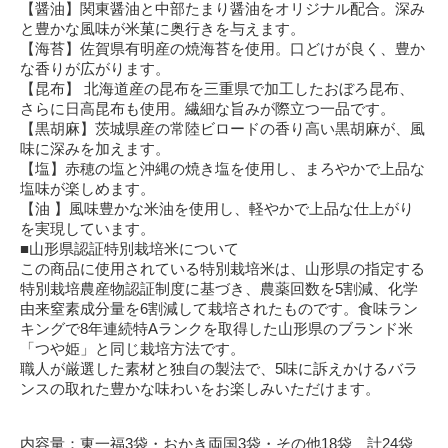
【醤油】関東醤油と中部たまり醤油をオリジナル配合。深み
と豊かな風味が米菓に奥行きを与えます。
【海苔】佐賀県有明産の焼海苔を使用。口どけが良く、豊か
な香りが広がります。
【昆布】 北海道産の昆布を三重県で加工したおぼろ昆布、
さらに日高昆布も使用。繊細な旨みが際立つ一品です。
【黒胡麻】茨城県産の常陸ビロードの香り高い黒胡麻が、風
味に深みを加えます。
【塩】赤穂の塩と沖縄の焼き塩を使用し、まろやかで上品な
塩味が楽しめます。
【油 】風味豊かな米油を使用し、軽やかで上品な仕上がり
を実現しています。
■山形県認証特別栽培米について
この商品に使用されている特別栽培米は、山形県の指定する
特別栽培農産物認証制度に基づき、農薬回数を5割減、化学
由来窒素成分量を6割減して栽培されたものです。食味ラン
キングで8年連続特Aランクを取得した山形県のブランド米
「つや姫」と同じ栽培方法です。
職人が厳選した素材と独自の製法で、5味に訴えかけるバラ
ンスの取れた豊かな味わいをお楽しみいただけます。
内容量：東一福3袋・おかき両国3袋・その他18袋 計24袋