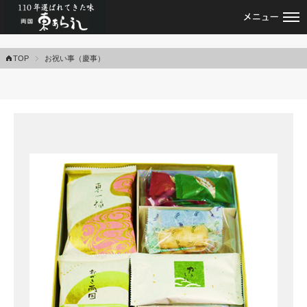
あられ・おかきの専門店・両国東あられ
TOP
お祝い事（慶事）