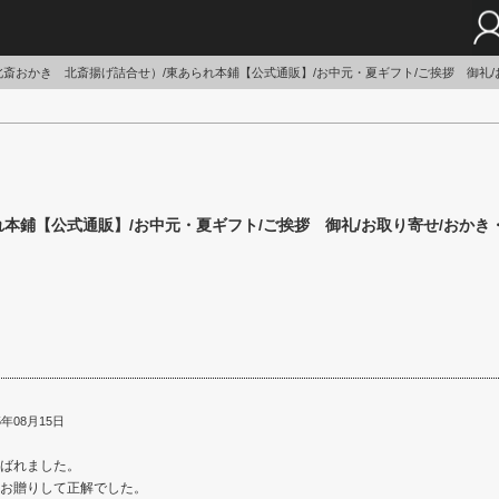
い専門店｜東あられ公式通販｜明治43年創業の東京の老舗
斎おかき 北斎揚げ詰合せ）/東あられ本鋪【公式通販】/お中元・夏ギフト/ご挨拶 御礼/
本鋪【公式通販】/お中元・夏ギフト/ご挨拶 御礼/お取り寄せ/おかき
年08月15日
ばれました。
お贈りして正解でした。