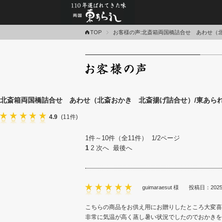
あられ・おかき・せんべ
TOP
お客様の声:北斎箱両国橋詰合せ あわせ（北
北斎箱両国橋詰合せ あわせ（北斎おかき 北斎揚げ詰合せ）/東あられ
4.9
(11件)
1件～10件（全11件） 1/2ページ
1
2
次へ
最後へ
guimaraesut 様
投稿日：2025
こちらの商品をお供え用にお贈りしたところ大変喜
非常に気温が高く蒸し暑い状況でしたのでおかきを