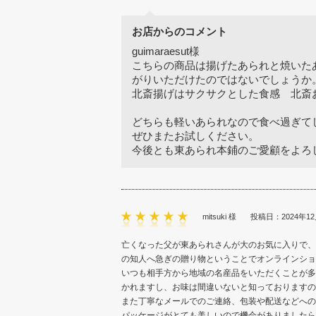
お店からのコメント
guimaraesut様
こちらの商品は揚げたあられと焼いた
がりいただけたのではないでしょうか
北斎揚げはサクサクとした食感 北斎
どちらも軽いあられなので食べ過ぎて
ぜひまたお試しください。
今後とも東あられ本鋪のご愛顧をよろ
mitsuki 様
投稿日：2024年12
亡くなった父が東あられさんが大のお気に入りで、
の知人へ急ぎの贈り物ということでオンラインショ
いつも相手方から地域の名産品をいただくことが多
かれますし、お味は間違いないと知っておりますの
また丁寧なメールでのご連絡、包装や配送などへの
パッケージがとても美しいので機会がありましたら