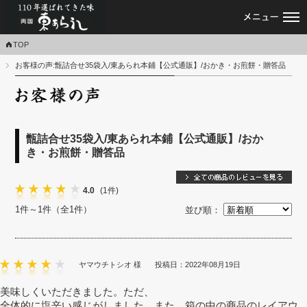
あられ・おかき・せんべい専門店｜東あ
TOP
お客様の声:甑詰合せ35袋入/東あられ本鋪【公式通販】/おかき・お煎餅・贈答品
お
甑詰合せ35袋入/東あられ本鋪【公式通販】/おか
き・お煎餅・贈答品
4.0
(1件)
1件～1件（全1件）
並び順：
ヤマウチトシオ 様
投稿日：2022年08月19日
美味しくいただきました。ただ、
全体的に塩辛い感じがしました。また、箱の中の商品のレイアウ