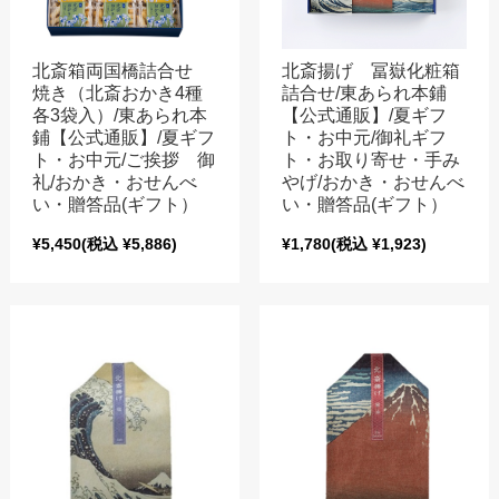
北斎箱両国橋詰合せ
北斎揚げ 冨嶽化粧箱
焼き（北斎おかき4種
詰合せ/東あられ本鋪
各3袋入）/東あられ本
【公式通販】/夏ギフ
鋪【公式通販】/夏ギフ
ト・お中元/御礼ギフ
ト・お中元/ご挨拶 御
ト・お取り寄せ・手み
礼/おかき・おせんべ
やげ/おかき・おせんべ
い・贈答品(ギフト）
い・贈答品(ギフト）
¥5,450
(税込 ¥5,886)
¥1,780
(税込 ¥1,923)