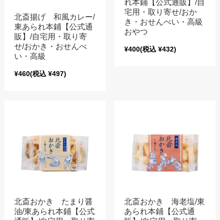
れ本鋪【公式通販】/自
宅用・取り寄せ/おか
北斎揚げ 和風カレー/
き・おせんべい・高級
東あられ本鋪【公式通
おやつ
販】/自宅用・取り寄
せ/おかき・おせんべ
¥400
(税込 ¥432)
い・高級
¥460
(税込 ¥497)
北斎おかき たまり醤
北斎おかき 海老塩/東
油/東あられ本鋪【公式
あられ本鋪【公式通