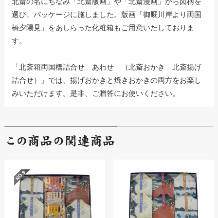
北斎の名にちなみ「北斎版画」や「北斎漫画」から図柄を
選び、バッケージに施しました。版画「御厩川岸より両国
橋夕陽見」をあしらった化粧箱もご用意いたしておりま
す。
「北斎箱両国橋詰合せ あわせ （北斎おかき 北斎揚げ
詰合せ）」では、揚げおかきと焼きおかきの両方をお楽し
みいただけます。是非、ご贈答にお使いください。