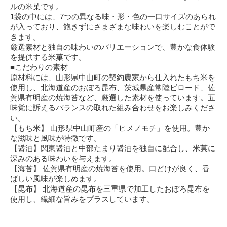
ルの米菓です。
1袋の中には、7つの異なる味・形・色の一口サイズのあられ
が入っており、飽きずにさまざまな味わいを楽しむことがで
きます。
厳選素材と独自の味わいのバリエーションで、豊かな食体験
を提供する米菓です。
■こだわりの素材
原材料には、山形県中山町の契約農家から仕入れたもち米を
使用し、北海道産のおぼろ昆布、茨城県産常陸ビロード、佐
賀県有明産の焼海苔など、厳選した素材を使っています。五
味覚に訴えるバランスの取れた組み合わせをお楽しみくださ
い。
【もち米】 山形県中山町産の「ヒメノモチ」を使用。豊か
な滋味と風味が特徴です。
【醤油】関東醤油と中部たまり醤油を独自に配合し、米菓に
深みのある味わいを与えます。
【海苔】 佐賀県有明産の焼海苔を使用。口どけが良く、香
ばしい風味が楽しめます。
【昆布】 北海道産の昆布を三重県で加工したおぼろ昆布を
使用し、繊細な旨みをプラスしています。