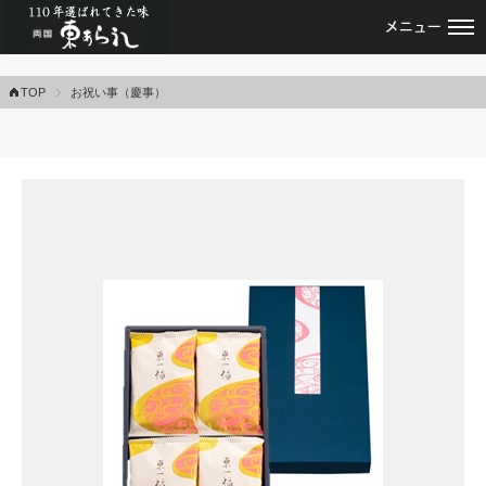
あられ・おかきの専門店・両国東あられ
TOP
お祝い事（慶事）