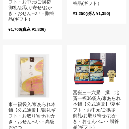
フト・お中元/ご挨拶
答品(ギフト）
御礼/お取り寄せ/おか
き・おせんべい・贈答
¥1,250
(税込 ¥1,350)
品(ギフト）
¥1,700
(税込 ¥1,836)
冨嶽三十六景 撰 北
斎一福36袋入/東あられ
本鋪【公式通販】/夏ギ
東一福袋入/東あられ本
フト・お中元/ご挨拶
鋪【公式通販】/御礼ギ
御礼/お取り寄せ/おか
フト・お取り寄せ/おか
き・おせんべい・贈答
き・おせんべい・高級
品(ギフト）
おやつ