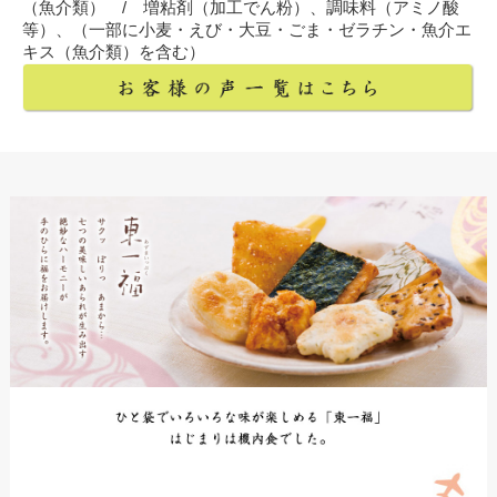
（魚介類） / 増粘剤（加工でん粉）、調味料（アミノ酸
等）、（一部に小麦・えび・大豆・ごま・ゼラチン・魚介エ
キス（魚介類）を含む）