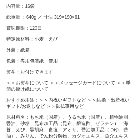
内容量：16袋
総重量 ：640g ／ 寸法 319×190×81
賞味期限：120日
特定原材料：小麦・えび
外装：紙箱
包装：専用包装紙 使用
熨斗：お付けできます
＞＞お熨斗について
＞＞メッセージカードについて
＞＞季
節の掛け紙について
おすすめ用途：
＞＞内祝いギフトなど
＞＞結婚・出産祝い
ギフト/お返しなど
＞＞御仏事用など
原材料名：もち米（国産）、うるち米（国産）、植物油脂、
醤油、砂糖、昆布加工品（昆布、醸造酢、ゼラチン）、海
苔、えび、黒胡麻、食塩、アオサ、醤油加工品（つゆ、醤
油）、みりん、でん粉分解物、カツオエキス、魚介エキス