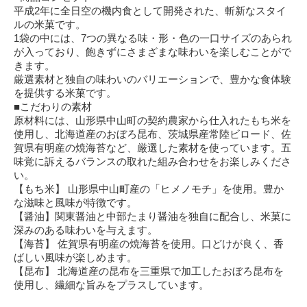
平成2年に全日空の機内食として開発された、斬新なスタイ
ルの米菓です。
1袋の中には、7つの異なる味・形・色の一口サイズのあられ
が入っており、飽きずにさまざまな味わいを楽しむことがで
きます。
厳選素材と独自の味わいのバリエーションで、豊かな食体験
を提供する米菓です。
■こだわりの素材
原材料には、山形県中山町の契約農家から仕入れたもち米を
使用し、北海道産のおぼろ昆布、茨城県産常陸ビロード、佐
賀県有明産の焼海苔など、厳選した素材を使っています。五
味覚に訴えるバランスの取れた組み合わせをお楽しみくださ
い。
【もち米】 山形県中山町産の「ヒメノモチ」を使用。豊か
な滋味と風味が特徴です。
【醤油】関東醤油と中部たまり醤油を独自に配合し、米菓に
深みのある味わいを与えます。
【海苔】 佐賀県有明産の焼海苔を使用。口どけが良く、香
ばしい風味が楽しめます。
【昆布】 北海道産の昆布を三重県で加工したおぼろ昆布を
使用し、繊細な旨みをプラスしています。