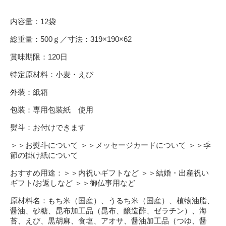
内容量：12袋
総重量：500ｇ／寸法：319×190×62
賞味期限：120日
特定原材料：小麦・えび
外装：紙箱
包装：専用包装紙 使用
熨斗：お付けできます
＞＞お熨斗について
＞＞メッセージカードについて
＞＞季
節の掛け紙について
おすすめ用途：
＞＞内祝いギフトなど
＞＞結婚・出産祝い
ギフト/お返しなど
＞＞御仏事用など
原材料名：もち米（国産）、うるち米（国産）、植物油脂、
醤油、砂糖、昆布加工品（昆布、醸造酢、ゼラチン）、海
苔、えび、黒胡麻、食塩、アオサ、醤油加工品（つゆ、醤