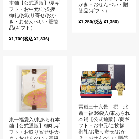
本鋪【公式通販】/夏ギ
かき・おせんべい・贈
フト・お中元/ご挨拶
答品(ギフト）
御礼/お取り寄せ/おか
き・おせんべい・贈答
¥1,250
(税込 ¥1,350)
品(ギフト）
¥1,700
(税込 ¥1,836)
冨嶽三十六景 撰 北
斎一福36袋入/東あられ
本鋪【公式通販】/夏ギ
東一福袋入/東あられ本
フト・お中元/ご挨拶
鋪【公式通販】/御礼ギ
御礼/お取り寄せ/おか
フト・お取り寄せ/おか
き・おせんべい・贈答
き・おせんべい・高級