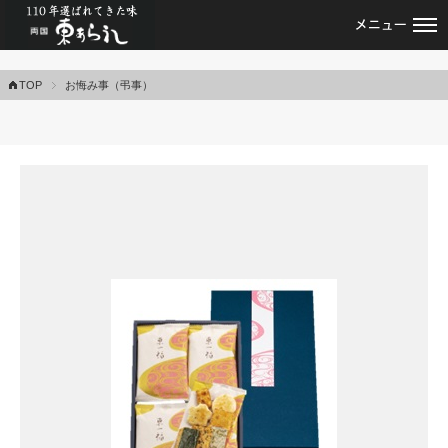
あられ・おかきの専門店・両国東あられ
TOP
お悔み事（弔事）