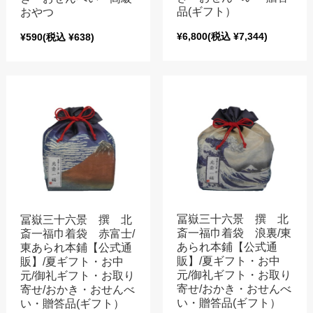
品(ギフト）
おやつ
¥6,800
(税込 ¥7,344)
¥590
(税込 ¥638)
冨嶽三十六景 撰 北
冨嶽三十六景 撰 北
斎一福巾着袋 浪裏/東
斎一福巾着袋 赤富士/
あられ本鋪【公式通
東あられ本鋪【公式通
販】/夏ギフト・お中
販】/夏ギフト・お中
元/御礼ギフト・お取り
元/御礼ギフト・お取り
寄せ/おかき・おせんべ
寄せ/おかき・おせんべ
い・贈答品(ギフト）
い・贈答品(ギフト）