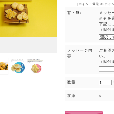
[ポイント還元 30ポイ
有・無:
メッセ
※有を
下記に
（貼付
メッセージ内
ご希望
容:
い。
（貼付
数量:
在庫:
○