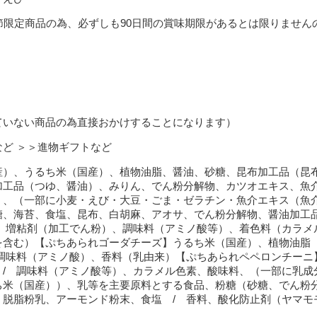
節限定商品の為、必ずしも90日間の賞味期限があるとは限りません
ていない商品の為直接おかけすることになります）
など
＞＞進物ギフトなど
産）、うるち米（国産）、植物油脂、醤油、砂糖、昆布加工品（昆
加工品（つゆ、醤油）、みりん、でん粉分解物、カツオエキス、魚介
）、（一部に小麦・えび・大豆・ごま・ゼラチン・魚介エキス（魚
糖、海苔、食塩、昆布、白胡麻、アオサ、でん粉分解物、醤油加工
/ 増粘剤（加工でん粉）、調味料（アミノ酸等）、着色料（カラメ
を含む）【ぷちあられゴーダチーズ】うるち米（国産）、植物油脂
 調味料（アミノ酸）、香料（乳由来）【ぷちあられペペロンチーニ
 / 調味料（アミノ酸等）、カラメル色素、酸味料、（一部に乳成
ち米（国産））、乳等を主要原料とする食品、粉糖（砂糖、でん粉
、脱脂粉乳、アーモンド粉末、食塩 / 香料、酸化防止剤（ヤマモ