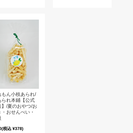
れもん小枝あられ/
あられ本鋪【公式
販】/夏のおやつ/お
き・おせんべい・
級
0
(税込 ¥378)