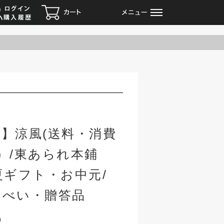
ログイン
カート
メニュー
】涼風(送料・消費
円）/東あられ本鋪
夏ギフト・お中元/
んべい・贈答品
)