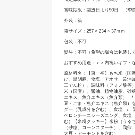
賞味期限：製造日より90日 （季
外装：箱
箱サイズ：257 × 234 × 37ｍｍ
包装：不可
熨斗：不可（希望の場合は包装し
おすすめ用途：
＞＞内祝いギフト
原材料名：【東一福】もち米（国
び、黒胡麻、食塩、アオサ、醤油
工でん粉）、調味料（アミノ酸等
米（国産）、醤油、植物油脂、砂
エキス、魚介エキス（魚介類） 
豆・ごま・魚介エキス（魚介類）
ダー（乳成分を含む）、食塩 /
ペロンチーニシーズニング、食塩
む）【米粉クッキー】米粉（うる
（砂糖、コーンスターチ）、鶏卵
大豆・アーモンドを含む）