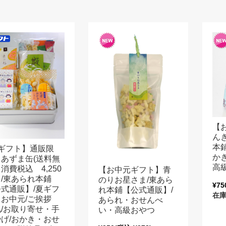
【
ん
本
ギフト】通販限
か
あずま缶(送料無
高
消費税込 4,250
【お中元ギフト】青
/東あられ本鋪
のりお星さま/東あら
¥75
式通販】/夏ギフ
れ本鋪【公式通販】/
在庫
・お中元/ご挨拶
あられ・おせんべ
/お取り寄せ・手
い・高級おやつ
げ/おかき・おせ