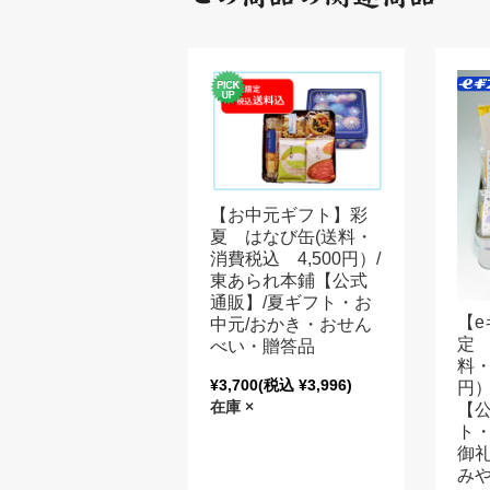
【お中元ギフト】彩
夏 はなび缶(送料・
消費税込 4,500円）/
東あられ本鋪【公式
通販】/夏ギフト・お
【e
中元/おかき・おせん
定 
べい・贈答品
料・
¥3,700
(税込 ¥3,996)
円）
在庫 ×
【公
ト
御礼
みや