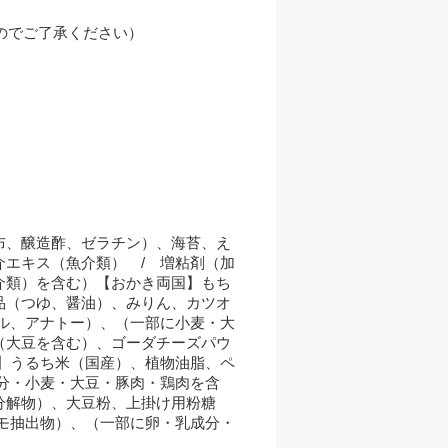
のでご了承ください）
布、醸造酢、ゼラチン）、海苔、え
エキス（魚介類） / 増粘剤（加
介類）を含む）【おかき両国】もち
品（つゆ、醤油）、みりん、カツオ
ル、アナトー）、（一部に小麦・大
（大豆を含む）、ゴーダチーズパウ
】うるち米（国産）、植物油脂、ペ
分・小麦・大豆・豚肉・鶏肉を含
分解物）、大豆粉、上掛け用粉糖
モ抽出物）、（一部に卵・乳成分・