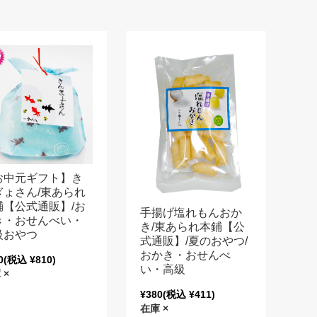
お中元ギフト】き
ぎょさん/東あられ
鋪【公式通販】/お
手揚げ塩れもんおか
き・おせんべい・
き/東あられ本鋪【公
級おやつ
式通販】/夏のおやつ/
おかき・おせんべ
0
(税込 ¥810)
い・高級
 ×
¥380
(税込 ¥411)
在庫 ×