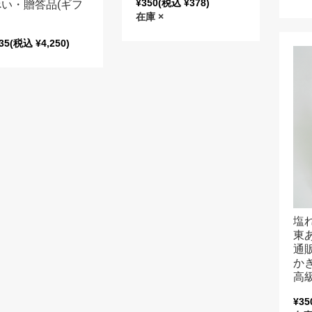
¥350
(税込 ¥378)
い・贈答品(ギフ
在庫 ×
）
35
(税込 ¥4,250)
塩
東
通
か
高
¥35