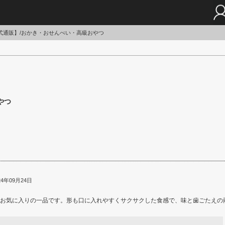
い専門店｜東あられ公式通販｜明治43年創業の東京の老舗
式通販】/おかき・おせんべい・高級おやつ
やつ
4年09月24日
お気に入りの一品です。形も口に入れやすくサクサクした食感で、味と歯ごたえの