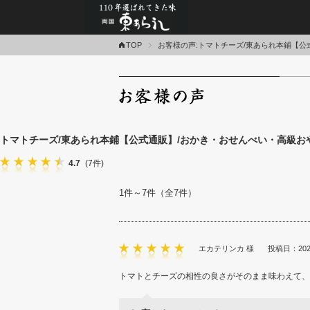
あられ・おかき・せんべ
TOP
お客様の声:トマトチーズ/東あられ本鋪【公
トマトチーズ/東あられ本鋪【公式通販】/おかき・おせんべい・高級お
4.7
(7件)
1件～7件（全7件）
エカテリンカ 様
投稿日：202
トマトとチーズの相性の良さがそのまま味わえて、