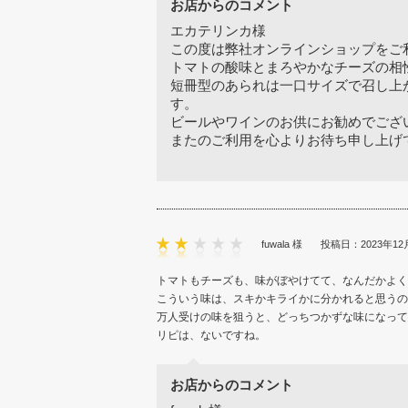
お店からのコメント
エカテリンカ様
この度は弊社オンラインショップをご
トマトの酸味とまろやかなチーズの相
短冊型のあられは一口サイズで召し上
す。
ビールやワインのお供にお勧めでござ
またのご利用を心よりお待ち申し上げ
fuwala 様
投稿日：2023年12
トマトもチーズも、味がぼやけてて、なんだかよく
こういう味は、スキかキライかに分かれると思うの
万人受けの味を狙うと、どっちつかずな味になって
リピは、ないですね。
お店からのコメント