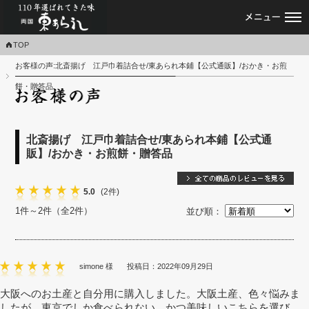
あられ・おかき・せんべい専門店｜東あ
TOP
お客様の声:北斎揚げ 江戸巾着詰合せ/東あられ本鋪【公式通販】/おかき・お煎
お
餅・贈答品
北斎揚げ 江戸巾着詰合せ/東あられ本鋪【公式通
販】/おかき・お煎餅・贈答品
5.0
(2件)
1件～2件（全2件）
並び順：
simone 様
投稿日：2022年09月29日
大阪へのお土産と自分用に購入しました。大阪土産、色々悩みま
したが、東京でしか食べられない、かつ美味しいこちらを選び、